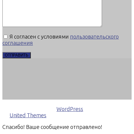
Я согласен с условиями
пользовательского
соглашения
(С) 2019 Marketing From Timchenko, All Rights
Reserved
Powered by
WordPress
Theme: Brooklyn
by
United Themes
Спасибо! Ваше сообщение отправлено!